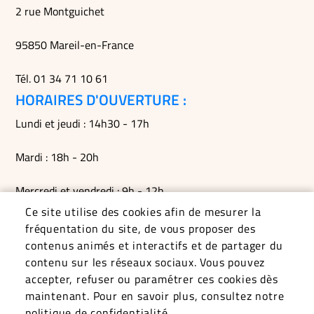
2 rue Montguichet
95850 Mareil-en-France
Tél. 01 34 71 10 61
HORAIRES D'OUVERTURE :
Lundi et jeudi : 14h30 - 17h
Mardi : 18h - 20h
Mercredi et vendredi : 9h - 12h
Ce site utilise des cookies afin de mesurer la
Permanences du maire le mardi soir, le vendredi matin et
fréquentation du site, de vous proposer des
sur RDV
contenus animés et interactifs et de partager du
contenu sur les réseaux sociaux. Vous pouvez
accepter, refuser ou paramétrer ces cookies dès
maintenant. Pour en savoir plus, consultez notre
politique de confidentialité.