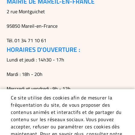
MAIRIE DE MAREIL-EN-FRANCE
2 rue Montguichet
95850 Mareil-en-France
Tél. 01 34 71 10 61
HORAIRES D'OUVERTURE :
Lundi et jeudi : 14h30 - 17h
Mardi : 18h - 20h
Mercredi et vendredi : 9h - 12h
Ce site utilise des cookies afin de mesurer la
Permanences du maire le mardi soir, le vendredi matin et
fréquentation du site, de vous proposer des
sur RDV
contenus animés et interactifs et de partager du
contenu sur les réseaux sociaux. Vous pouvez
accepter, refuser ou paramétrer ces cookies dès
maintenant. Pour en savoir plus, consultez notre