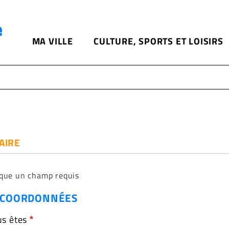
Aller
au
contenu
MA VILLE
CULTURE, SPORTS ET LOISIRS
principal
AIRE
ique un champ requis
 COORDONNÉES
s êtes