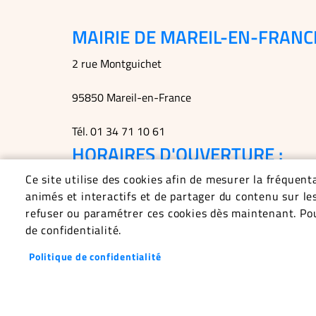
MAIRIE DE MAREIL-EN-FRANC
2 rue Montguichet
95850 Mareil-en-France
Tél. 01 34 71 10 61
HORAIRES D'OUVERTURE :
Ce site utilise des cookies afin de mesurer la fréquen
Lundi et jeudi : 14h30 - 17h
animés et interactifs et de partager du contenu sur le
refuser ou paramétrer ces cookies dès maintenant. Pou
Mardi : 18h - 20h
de confidentialité.
Mercredi et vendredi : 9h - 12h
Politique de confidentialité
Permanences du maire le mardi soir, le vendredi m
Menu
ACCUEIL
PLAN DU SITE
CONTACT
ME