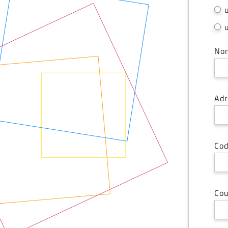
No
Adr
Cod
Cou