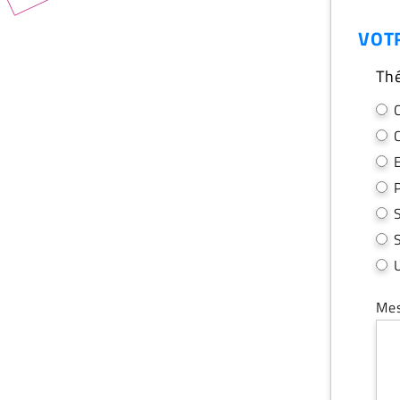
VOT
Th
Me