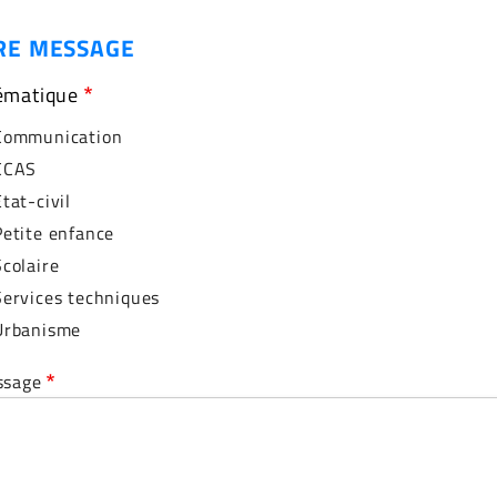
RE MESSAGE
ématique
Communication
CCAS
Etat-civil
Petite enfance
Scolaire
Services techniques
Urbanisme
ssage