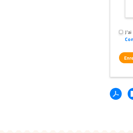
J'a
Con
Enre