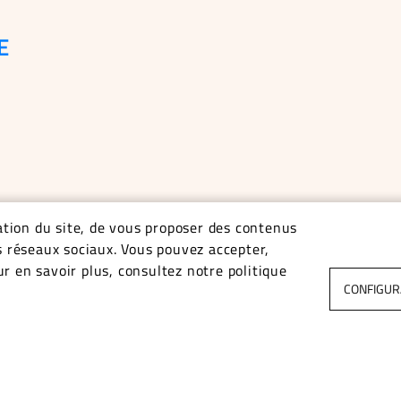
E
tation du site, de vous proposer des contenus
s réseaux sociaux. Vous pouvez accepter,
r en savoir plus, consultez notre politique
CONFIGUR
atin et sur RDV
NTIONS LÉGALES
DONNÉES PERSONNELLES
ACCESSIBILI