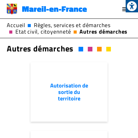
Op
Aller
au
contenu
Accueil
Règles, services et démarches
principal
Etat civil, citoyenneté
Autres démarches
Autres démarches
Autorisation de
sortie du
territoire