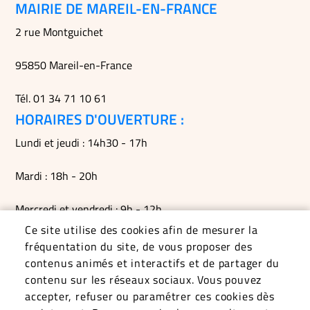
MAIRIE DE MAREIL-EN-FRANCE
2 rue Montguichet
95850 Mareil-en-France
Tél. 01 34 71 10 61
HORAIRES D'OUVERTURE :
Lundi et jeudi : 14h30 - 17h
Mardi : 18h - 20h
Mercredi et vendredi : 9h - 12h
Ce site utilise des cookies afin de mesurer la
Permanences du maire le mardi soir, le vendredi matin et
fréquentation du site, de vous proposer des
sur RDV
contenus animés et interactifs et de partager du
contenu sur les réseaux sociaux. Vous pouvez
accepter, refuser ou paramétrer ces cookies dès