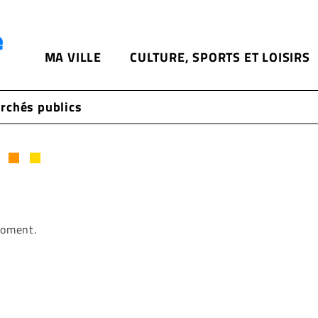
Aller
au
contenu
MA VILLE
CULTURE, SPORTS ET LOISIRS
principal
chés publics
moment.