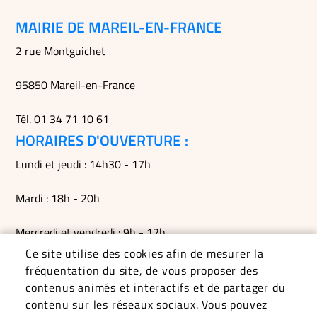
MAIRIE DE MAREIL-EN-FRANCE
2 rue Montguichet
95850 Mareil-en-France
Tél. 01 34 71 10 61
HORAIRES D'OUVERTURE :
Lundi et jeudi : 14h30 - 17h
Mardi : 18h - 20h
Mercredi et vendredi : 9h - 12h
Ce site utilise des cookies afin de mesurer la
Permanences du maire le mardi soir, le vendredi matin et
fréquentation du site, de vous proposer des
sur RDV
contenus animés et interactifs et de partager du
contenu sur les réseaux sociaux. Vous pouvez