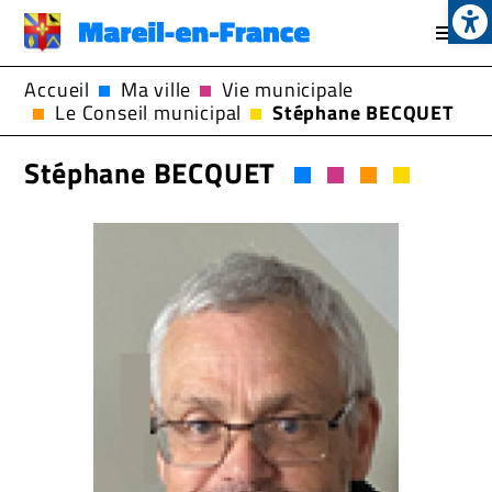
Op
Aller
au
contenu
Accueil
Ma ville
Vie municipale
principal
Le Conseil municipal
Stéphane BECQUET
Stéphane BECQUET