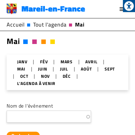
Op
Aller
au
contenu
Accueil
Tout l'agenda
Mai
principal
Mai
|
|
|
|
JANV
FÉV
MARS
AVRIL
|
|
|
|
MAI
JUIN
JUIL
AOÛT
SEPT
|
|
|
|
OCT
NOV
DÉC
L'AGENDA À VENIR
Nom de l'événement